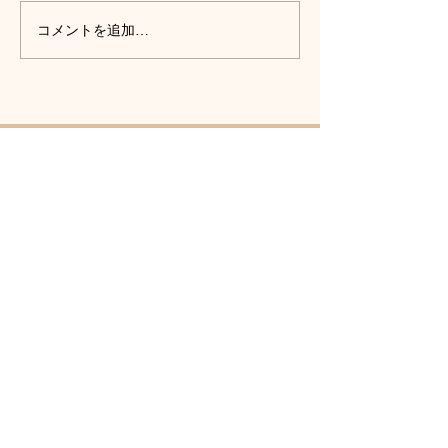
FMみはら様にゲストで出
【ヨリドコロラ
コメントを追加…
演しました！
４回配信中
一般社団法人いじめ・ハラスメント被害保
護者会
ヨリドコロの会
メール相談受付時間：24時間
​事務局対応時間：9:00〜17:00
相談・問合せ
プライバシーポリシー