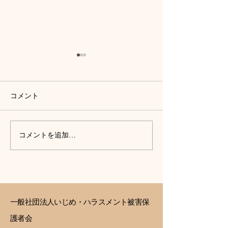
コメント
FMみはら様にゲストで出
【ヨリドコロラ
コメントを追加…
演しました！
４回配信中
一般社団法人いじめ・ハラスメント被害保
護者会