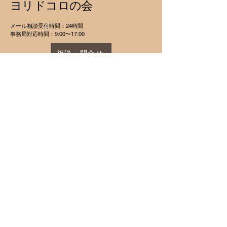
ヨリドコロの会
メール相談受付時間：24時間
​事務局対応時間：9:00〜17:00
相談・問合せ
プライバシーポリシー
会員規約
© 2025 by いじめ・ハラスメント被
害保護者会 ヨリドコロの会. Powered
and secured by
Wix