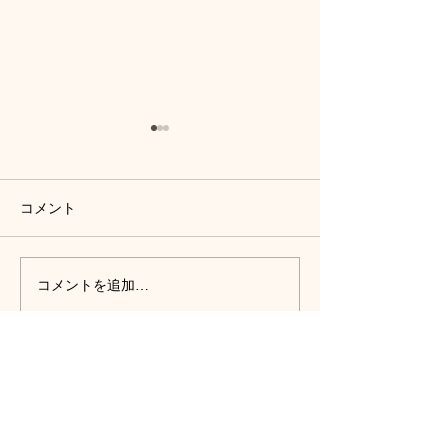
コメント
FMみはら様にゲストで出
【ヨリドコロラ
コメントを追加…
演しました！
４回配信中
一般社団法人いじめ・ハラスメント被害保