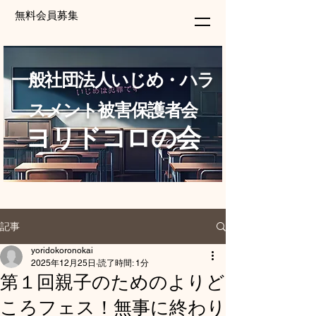
無料会員募集
一般社団法人いじめ・ハラ
スメント被害保護者会
ヨリドコロの会
記事
yoridokoronokai
2025年12月25日
読了時間: 1分
第１回親子のためのよりど
ころフェス！無事に終わり