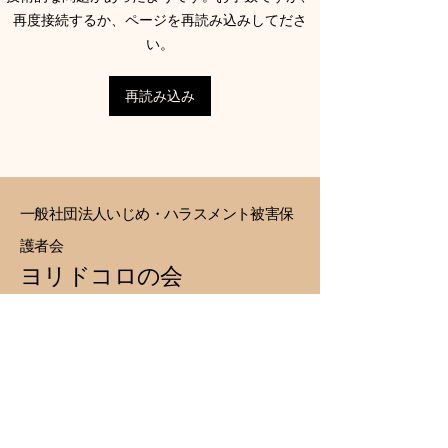
演しました！
４回配信中
再度接続するか、ページを再読み込みしてださ
い。
再読み込み
一般社団法人いじめ・ハラスメント被害保
護者会
ヨリドコロの会
メール相談受付時間：24時間
​事務局対応時間：9:00〜17:00
相談・問合せ