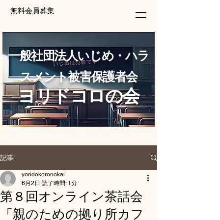
無料会員募集
一般社団法人いじめ・ハラ
スメント被害保護者会
ヨリドコロの会
記事
yoridokoronokai
6月2日
読了時間: 1分
第８回オンライン茶話会
「親のための拠り所カフ